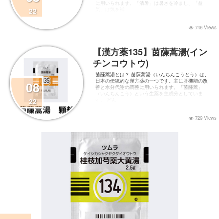
に用いられます。「清暑」は暑さを冷まし、「益
22
気」は気を補
746 Views
【漢方薬135】茵蔯蒿湯(イン
チンコウトウ)
茵蔯蒿湯とは？ 茵蔯蒿湯（いんちんこうとう）は、
日本の伝統的な漢方薬の一つです。主に肝機能の改
08
善と水分代謝の調整に用いられます。「茵蔯蒿」
（いんちんこう）という生薬を主成分としていま
22
す。 どん
729 Views