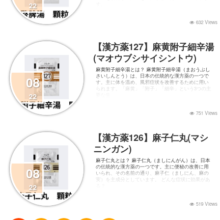
22
す。
632 Views
【漢方薬127】麻黄附子細辛湯
(マオウブシサイシントウ)
麻黄附子細辛湯とは？ 麻黄附子細辛湯（まおうぶし
さいしんとう）は、日本の伝統的な漢方薬の一つで
08
す。主に体を温め、風邪症状を改善するために用い
られます。「麻黄」「附子」「細辛」という3つの主
22
要な生
751 Views
【漢方薬126】麻子仁丸(マシ
ニンガン)
麻子仁丸とは？ 麻子仁丸（ましにんがん）は、日本
の伝統的な漢方薬の一つです。主に便秘の改善に用
08
いられ、その名前の通り、麻子仁（ましにん、麻の
実）を主成分としています。 どんな症状に効果があ
22
る？
519 Views