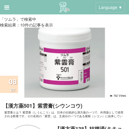
Language ▼
「ツムラ」で検索中
検索結果：10件の記事を表示
08
22
762 Views
【漢方薬501】紫雲膏(シウンコウ)
紫雲膏とは？ 紫雲膏（しうんこう）は、日本の伝統的な漢方薬の一つで、外用薬として使用
される軟膏です。その名前の「紫雲」は、主成分の一つである紫根（シコン）に由来してい
ます。 どんな症状に効果がある？ 以下のような症状に効果があります： 火傷（やけど） 痔
核（いぼ痔）による痛み
【漢方薬138】桔梗湯(キキョ