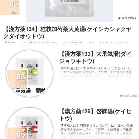
08
22
689 Views
【漢方薬134】桂枝加芍薬大黄湯(ケイシカシャクヤ
クダイオウトウ)
桂枝加しゃく薬大黄湯とは？ 桂枝加しゃく薬大黄湯（けいしかしゃくやくだいおうとう）
は、日本の伝統的な漢方薬の一つです。主に腸の不調を改善するために用いられ、特に比較
的体力のない人向けの処方です。 どんな症状に効果がある？ 以下のような症状がある方にお
【漢方薬133】大承気湯(ダイ
すすめです： 腹部膨満感 腸内の
ジョウキトウ)
大承気湯とは？ 大承気湯（だいしょうきとう）は、
日本の伝統的な漢方薬の一つです。主に便秘の改善
08
に用いられ、特に腹部がかたく、便秘が重度の場合
に効果を発揮します。 どんな症状に効果がある？ 以
22
529 Views
【漢方薬128】啓脾湯(ケイヒ
トウ)
啓脾湯とは？ 啓脾湯（けいひとう）は、日本の伝統
的な漢方薬の一つです。「啓脾」とは脾臓（消化器
08
系）の機能を高めるという意味を持ち、主に胃腸の
機能を改善し、体力を回復させるために用いられま