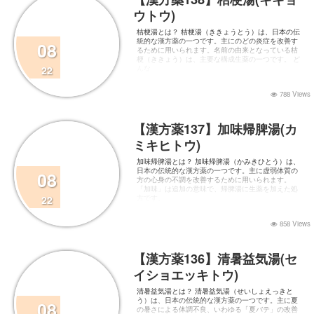
ウトウ)
桔梗湯とは？ 桔梗湯（ききょうとう）は、日本の伝
統的な漢方薬の一つです。主にのどの炎症を改善す
08
るために用いられます。名前の由来となっている桔
梗（ききょう）は、主要な構成生薬の一つです。 ど
22
んな
788 Views
【漢方薬137】加味帰脾湯(カ
ミキヒトウ)
加味帰脾湯とは？ 加味帰脾湯（かみきひとう）は、
日本の伝統的な漢方薬の一つです。主に虚弱体質の
08
方の心身の不調を改善するために用いられます。
「加味」は追加の意味で、帰脾湯に生薬を加えた処
22
方です。
858 Views
【漢方薬136】清暑益気湯(セ
イショエッキトウ)
清暑益気湯とは？ 清暑益気湯（せいしょえっきと
う）は、日本の伝統的な漢方薬の一つです。主に夏
08
の暑さによる体調不良、いわゆる「夏バテ」の改善