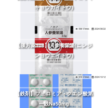
キョウガイトウ)
599 Views
2024/08/22
【漢方薬108】人参養栄湯(ニンジ
ンヨウエイトウ)
916 Views
2024/10/12
【鉄剤】フェロミア・クエン酸第
一鉄Na50mg