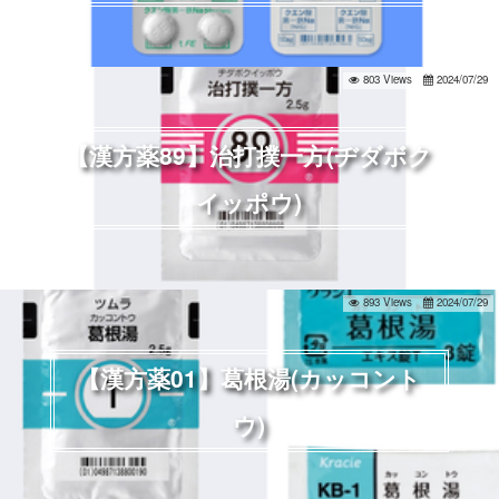
803 Views
2024/07/29
【漢方薬89】治打撲一方(ヂダボク
イッポウ)
893 Views
2024/07/29
【漢方薬01】葛根湯(カッコント
ウ)