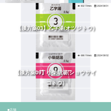
602 Views
2024/08/01
【漢方薬03】乙字湯(オツジトウ)
686 Views
2024/08/02
【漢方薬09】小柴胡湯(ショウサイ
コトウ)
■店舗