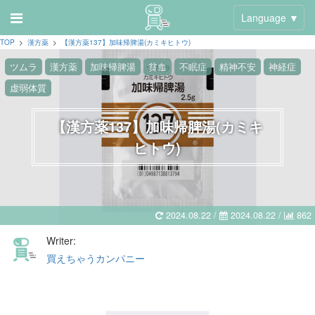
Language ▼
TOP
>
漢方薬
>
【漢方薬137】加味帰脾湯(カミキヒトウ)
ツムラ
漢方薬
加味帰脾湯
貧血
不眠症
精神不安
神経症
虚弱体質
【漢方薬137】加味帰脾湯(カミキ
ヒトウ)
2024.08.22 /
2024.08.22
/
862
Writer:
買えちゃうカンパニー