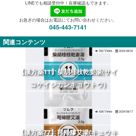
LINEでも相談受付中！在庫確認もできます。
お急ぎの場合はお電話にてお問い合わせください。
045-443-7141
関連コンテンツ
550 Views
2024/08/02
【漢方薬11】柴胡桂枝乾姜湯(サイ
コケイシカンキョウトウ)
638 Views
2024/08/17
【漢方薬77】芎帰膠艾湯(キュウキ