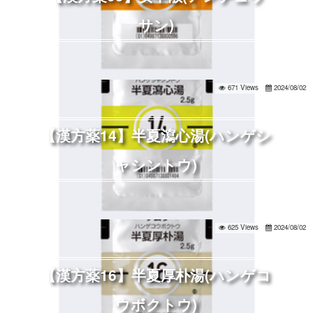
サン)
671 Views
2024/08/02
【漢方薬14】半夏瀉心湯(ハンゲシ
ャシントウ)
625 Views
2024/08/02
【漢方薬16】半夏厚朴湯(ハンゲコ
ウボクトウ)