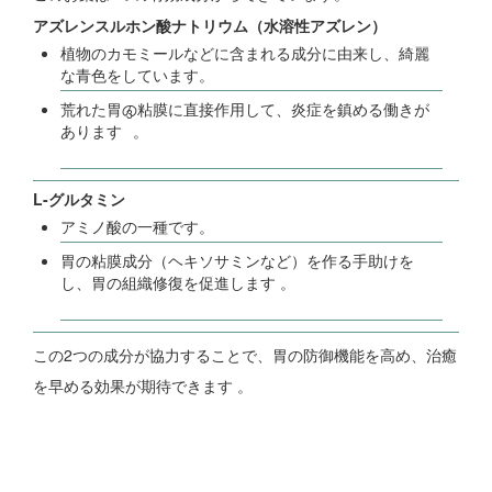
アズレンスルホン酸ナトリウム（水溶性アズレン）
植物のカモミールなどに含まれる成分に由来し、綺麗
な青色をしています。
荒れた胃の粘膜に直接作用して、炎症を鎮める働きが
3
あります
。
L-グルタミン
アミノ酸の一種です。
胃の粘膜成分（ヘキソサミンなど）を作る手助けを
し、胃の組織修復を促進します 。
この2つの成分が協力することで、胃の防御機能を高め、治癒
を早める効果が期待できます 。