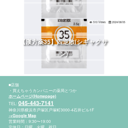
510 Views
2024/08/05
【漢方薬35】四逆散(シギャクサ
ン)
■店舗
・買えちゃうカンパニーの薬局とつか
ホームページ(Homepage)
045-443-7141
TEL:
神奈川県横浜市戸塚区戸塚町3000-4石井ビル1F
→Google Map
営業時間：9:30〜19:00
定休日：日曜、火曜、祝日