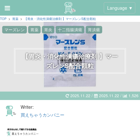
Language ▼
TOP
>
胃薬
>
【胃炎・消化性潰瘍治療剤 】マーズレンS配合顆粒
マーズレン
胃薬
胃炎
十二指腸潰瘍
胃潰瘍
【胃炎・消化性潰瘍治療剤 】マー
ズレンS配合顆粒
2025.11.22 /
2025.11.22
/
1,526
Writer:
買えちゃうカンパニー