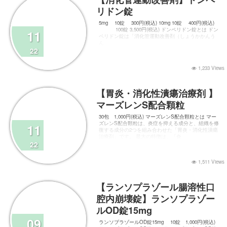
リドン錠
5mg 10錠 300円(税込) 10mg 10錠 400円(税込)
100錠 3,500円(税込) ドンペリドン錠とは ドン
11
ペリドン錠は「消化管運動改善剤（しょうかかんう
ん
22
1,233 Views
【胃炎・消化性潰瘍治療剤 】
マーズレンS配合顆粒
30包 1,000円(税込) マーズレンS配合顆粒とは マー
ズレンS配合顆粒は、炎症を抑える成分と、組織を修
11
復する成分の2つを組み合わせた「胃炎・消化性潰瘍
治療剤」です。 最大の特徴は、「炎
22
1,511 Views
【ランソプラゾール腸溶性口
腔内崩壊錠】ランソプラゾー
ルOD錠15mg
09
ランソプラゾールOD錠15mg 10錠 1,000円(税込)