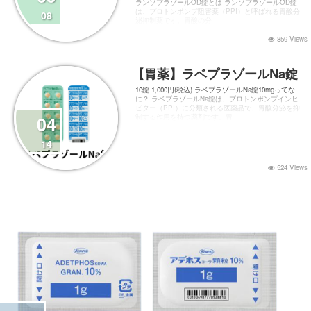
ランソプラゾールOD錠とは ランソプラゾールOD錠
は、プロトンポンプ阻害薬（PPI）と呼ばれる胃酸分
08
泌抑制薬です。胃酸の分
859 Views
【胃薬】ラベプラゾールNa錠
10錠 1,000円(税込) ラベプラゾールNa錠10mgってな
に？ ラベプラゾールNa錠は、プロトンポンプインヒ
ビター（PPI）に分類される医薬品で、胃酸分泌を抑
04
制する作用を持つ薬剤です。胃
14
524 Views