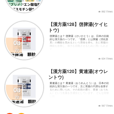
12
892 Views
【漢方薬128】啓脾湯(ケイヒ
トウ)
啓脾湯とは？ 啓脾湯（けいひとう）は、日本の伝統
的な漢方薬の一つです。「啓脾」とは脾臓（消化器
08
系）の機能を高めるという意味を持ち、主に胃腸の
機能を改善し、体力を回復させるために用いられま
22
す。
634 Views
【漢方薬120】黄連湯(オウレ
ントウ)
黄連湯とは？ 黄連湯（おうれんとう）は、日本の伝
統的な漢方薬の一つです。主に胃腸の不調を改善す
08
るために用いられ、その名前の通り、黄連（おうれ
ん）という生薬を主成分としています。 どんな症状
22
に効
567 Views