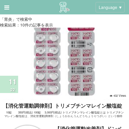
Language ▼
「胃炎」で検索中
検索結果：10件の記事を表示
11
22
432 Views
【消化管運動調律剤】トリメブチンマレイン酸塩錠
10錠 350円(税込) 100錠 3,000円(税込) トリメブチンマレイン酸塩錠とは トリメブチン
マレイン酸塩錠は、消化管運動調律剤（しょうかかんうんどうちょうりつざい）という独特
なグループのお薬です。 このお薬の最大の特徴は、胃腸の動きを
【消化管運動改善剤】ドンペ