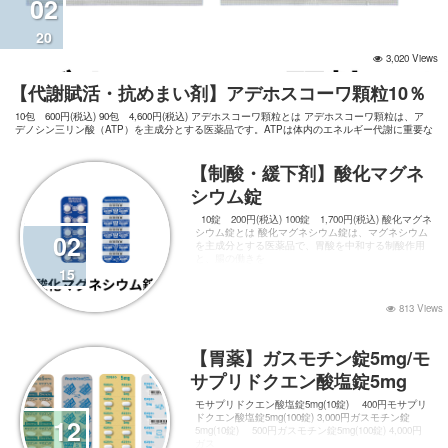
02
20
3,020 Views
【代謝賦活・抗めまい剤】アデホスコーワ顆粒10％
10包 600円(税込) 90包 4,600円(税込) アデホスコーワ顆粒とは アデホスコーワ顆粒は、ア
デノシン三リン酸（ATP）を主成分とする医薬品です。ATPは体内のエネルギー代謝に重要な
役割を果たす物質で、様々な組織の機能改善に効果を発揮します。 主な効能・効果 1. 頭部外
傷後
【制酸・緩下剤】酸化マグネ
シウム錠
10錠 200円(税込) 100錠 1,700円(税込) 酸化マグネ
シウム錠とは 酸化マグネシウム錠は、マグネシウム
02
を主成分とする医薬品で、胃酸を中和する制酸作用
と、腸の働きを
15
813 Views
【胃薬】ガスモチン錠5mg/モ
サプリドクエン酸塩錠5mg
モサプリドクエン酸塩錠5mg(10錠) 400円モサプリ
ドクエン酸塩錠5mg(100錠) 3,000円ガスモチン錠
12
5mg(10錠) 500円ガスモチン錠5mg(100錠) 4,000円
ガス