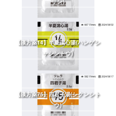
サン)
667 Views
2024/08/02
【漢方薬14】半夏瀉心湯(ハンゲシ
ャシントウ)
582 Views
2024/08/17
【漢方薬75】四君子湯(シクンシト
ウ)