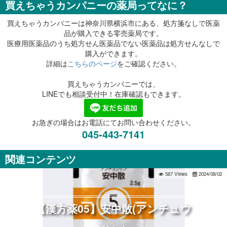
買えちゃうカンパニーの薬局ってなに？
買えちゃうカンパニーは神奈川県横浜市にある、処方箋なしで医薬
品が購入できる零売薬局です。
医療用医薬品のうち処方せん医薬品でない医薬品は処方せんなしで
購入ができます。
詳細は
こちらのページ
をご確認ください。
買えちゃうカンパニーでは、
LINEでも相談受付中！在庫確認もできます。
お急ぎの場合はお電話にてお問い合わせください。
045-443-7141
関連コンテンツ
587 Views
2024/08/02
【漢方薬05】安中散(アンチュウ