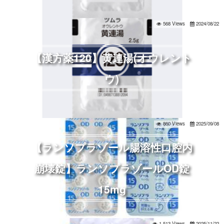
568 Views
2024/08/22
【漢方薬120】黄連湯(オウレント
ウ)
860 Views
2025/09/08
【ランソプラゾール腸溶性口腔内
崩壊錠】ランソプラゾールOD錠
15mg
1,513 Views
2025/11/22