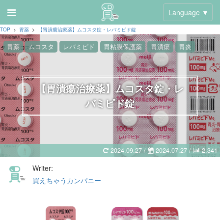
Language ▼
TOP
>
胃薬
>
【胃潰瘍治療薬】ムコスタ錠・レバミピド錠
胃薬
ムコスタ
レバミピド
胃粘膜保護薬
胃潰瘍
胃炎
【胃潰瘍治療薬】ムコスタ錠・レ
バミピド錠
2024.09.27 /
2024.07.27
/
2,341
Writer:
買えちゃうカンパニー