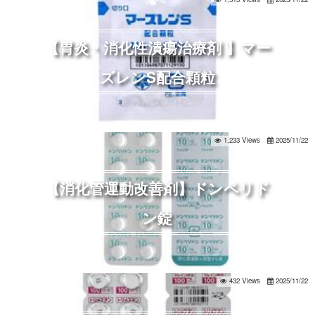
【胃炎・消化性潰瘍治療剤 】マー
ズレンS配合顆粒
1,233 Views
2025/11/22
【消化管運動改善剤】ドンペリド
ン錠
432 Views
2025/11/22