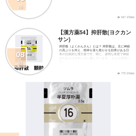
16
541 Views
【漢方薬54】抑肝散(ヨクカン
サン)
抑肝散（よくかんさん）とは？ 抑肝散は、主に神経
の高ぶりを抑え、精神を落ち着かせる効果がある日
08
本の伝統的な漢方薬です。特に、虚弱な体質で神経
がたかぶりやすい人に適しています。 どんな症状に
05
効く
770 Views