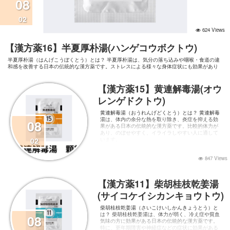
08
02
624 Views
【漢方薬16】半夏厚朴湯(ハンゲコウボクトウ)
半夏厚朴湯（はんげこうぼくとう）とは？ 半夏厚朴湯は、気分の落ち込みや咽喉・食道の違
和感を改善する日本の伝統的な漢方薬です。ストレスによる様々な身体症状にも効果があり
ます。 どんな人におすすめ？ 以下のような症状がある人におすすめです： 気分が落ち込ん
でいる のどや食道に何かつまってい
【漢方薬15】黄連解毒湯(オウ
レンゲドクトウ)
黄連解毒湯（おうれんげどくとう）とは？ 黄連解毒
湯は、体内の余分な熱を取り除き、炎症を抑える効
08
果がある日本の伝統的な漢方薬です。比較的体力が
あり、のぼせやすく、イライラしやすい人に適して
02
います。
847 Views
【漢方薬11】柴胡桂枝乾姜湯
(サイコケイシカンキョウトウ)
柴胡桂枝乾姜湯（さいこけいしかんきょうとう）と
は？ 柴胡桂枝乾姜湯は、体力が弱く、冷え症や貧血
08
気味の方に効果がある日本の伝統的な漢方薬です。
特に、更年期障害や神経症などの症状に効果がある