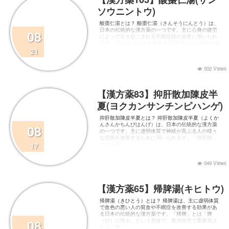
ソウニントウ)
酸棗仁湯とは？ 酸棗仁湯（さんそうにんとう）は、
日本の伝統的な漢方薬の一つです。主に心身の疲労
08
によって引き起こされる不眠症状の改善に用いられ
ます。 どんな人におすすめ？ 以下のような症状があ
21
502 Views
【漢方薬83】抑肝散加陳皮半
夏(ヨクカンサンチンピハンゲ)
抑肝散加陳皮半夏とは？ 抑肝散加陳皮半夏（よくか
んさんかちんぴはんげ）は、日本の伝統的な漢方薬
08
の一つです。主に虚弱体質で神経が高ぶる人の様々
な症状を改善するために用いられます。「抑肝散」
17
という基
549 Views
【漢方薬65】帰脾湯(キヒトウ)
帰脾湯（きひとう）とは？ 帰脾湯は、主に虚弱体質
で血色の悪い人の貧血や不眠症を改善する効果があ
る日本の伝統的な漢方薬です。「帰脾」とは「脾
08
（ひ）に帰る」という意味で、東洋医学で重要視さ
れる「脾」