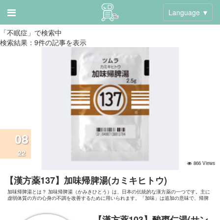
Language ▼
「不眠症」で検索中
検索結果：9件の記事を表示
08
22
866 Views
【漢方薬137】加味帰脾湯(カミキヒトウ)
加味帰脾湯とは？ 加味帰脾湯（かみきひとう）は、日本の伝統的な漢方薬の一つです。主に
虚弱体質の方の心身の不調を改善するために用いられます。「加味」は追加の意味で、帰脾
湯に生薬を加えた処方です。 どんな症状に効果がある？ 以下のような特徴や症状がある方に
おすすめです： 虚弱体質 血色
【漢方薬103】酸棗仁湯(サン