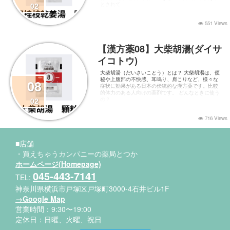
02
とされて
551 Views
【漢方薬08】大柴胡湯(ダイサ
イコトウ)
大柴胡湯（だいさいことう）とは？ 大柴胡湯は、便
秘や上腹部の不快感、耳鳴り、肩こりなど、様々な
08
症状に効果がある日本の伝統的な漢方薬です。比較
的体力のある人向けの薬剤です。 どんなときに使う
02
の？
716 Views
■店舗
・買えちゃうカンパニーの薬局とつか
ホームページ(Homepage)
045-443-7141
TEL:
神奈川県横浜市戸塚区戸塚町3000-4石井ビル1F
→Google Map
営業時間：9:30〜19:00
定休日：日曜、火曜、祝日