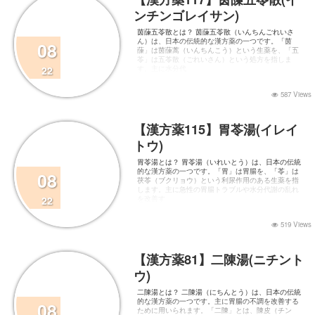
ンチンゴレイサン)
茵蔯五苓散とは？ 茵蔯五苓散（いんちんごれいさ
ん）は、日本の伝統的な漢方薬の一つです。「茵
08
蔯」は茵蔯蒿（いんちんこう）という生薬を、「五
苓」は五苓散（ごれいさん）という処方を指しま
22
す。主に水分代
587 Views
【漢方薬115】胃苓湯(イレイ
トウ)
胃苓湯とは？ 胃苓湯（いれいとう）は、日本の伝統
的な漢方薬の一つです。「胃」は胃腸を、「苓」は
08
茯苓（ブクリョウ）という利尿作用のある生薬を指
します。主に急性の胃腸トラブルや水分代謝の乱れ
22
を改善す
519 Views
【漢方薬81】二陳湯(ニチント
ウ)
二陳湯とは？ 二陳湯（にちんとう）は、日本の伝統
的な漢方薬の一つです。主に胃腸の不調を改善する
08
ために用いられます。「二陳」とは、陳皮（チン