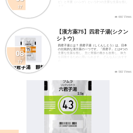
ピ）と半夏（ハンゲ）という2つの主要な生薬を指し
17
ます。
660 Views
【漢方薬75】四君子湯(シクン
シトウ)
四君子湯とは？ 四君子湯（しくんしとう）は、日本
の伝統的な漢方薬の一つです。「四君子」とは4つの
08
主要な生薬を指し、主に胃腸の働きを改善し、体力
を回復するために用いられます。 どんな人におすす
17
め
583 Views