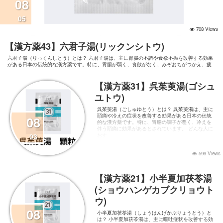
08
05
708 Views
【漢方薬43】六君子湯(リックンシトウ)
六君子湯（りっくんしとう）とは？ 六君子湯は、主に胃腸の不調や食欲不振を改善する効果
がある日本の伝統的な漢方薬です。特に、胃腸が弱く、食欲がなく、みぞおちがつかえ、疲
れやすく、貧血気味で手足が冷えやすい人に適しています。 どんな人におすすめ？ 以下のよ
うな特徴や症状がある人におすすめです：
【漢方薬31】呉茱萸湯(ゴシュ
ユトウ)
呉茱萸湯（ごしゅゆとう）とは？ 呉茱萸湯は、主に
頭痛や冷えの症状を改善する効果がある日本の伝統
08
的な漢方薬です。特に、胃腸の調子が悪く、冷えを
伴う頭痛に効果があるとされています。 どんな人に
03
おす
599 Views
【漢方薬21】小半夏加茯苓湯
(ショウハンゲカブクリョウト
ウ)
08
小半夏加茯苓湯（しょうはんげかぶりょうとう）と
は？ 小半夏加茯苓湯は、主に嘔吐症状を改善する効