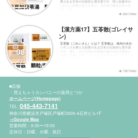
果がある日本の伝統的な漢方薬です。特に妊娠中の
02
つわりに効果がありますが、その他の嘔吐を伴う症
状にも使
634 Views
【漢方薬17】五苓散(ゴレイサ
ン)
五苓散（ごれいさん）とは？ 五苓散は、体内の水分
バランスを整える効果がある日本の伝統的な漢方薬
08
です。特に、のどの渇きや尿量の減少がある場合に
効果を発揮します。 どんな人におすすめ？ 以下のよ
02
738 Views
■店舗
・買えちゃうカンパニーの薬局とつか
ホームページ(Homepage)
045-443-7141
TEL:
神奈川県横浜市戸塚区戸塚町3000-4石井ビル1F
→Google Map
営業時間：9:30〜19:00
定休日：日曜、火曜、祝日