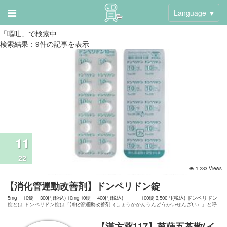
Language ▼
「嘔吐」で検索中
検索結果：9件の記事を表示
11
22
1,233 Views
【消化管運動改善剤】ドンペリドン錠
5mg 10錠 300円(税込) 10mg 10錠 400円(税込) 100錠 3,500円(税込) ドンペリドン
錠とは ドンペリドン錠は「消化管運動改善剤（しょうかかんうんどうかいぜんざい）」と呼
ばれるグループのお薬です。 簡単に言うと、「動きの悪くなった胃腸を元気に動
【漢方薬117】茵蔯五苓散(イ