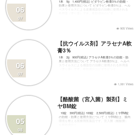
1本 5g 1,400円(税込) ビダラビン軟膏3％の効能・
効果と使用方法について ビダラビン軟膏3％は、ヘル
06
ペスウイルスによる皮膚感染症の治療に使用される
外用薬（塗り薬）です。有効成分のビダ
07
905 Views
【抗ウイルス剤】アラセナA軟
膏3％
1本 2g 900円(税込) アラセナA軟膏3％の効能・効
果と使用方法について アラセナA軟膏3％は、ヘルペ
06
スウイルスによる感染症の治療に使用される外用薬
（塗り薬）です。有効成分はビダラビンと
07
1,061 Views
【酪酸菌（宮入菌）製剤】ミ
ヤBM錠
10錠 300円(税込) 100錠 2,500円(税込) ミヤBM錠
の効能・効果と使用方法について ミヤBM錠は、腸内
05
環境を整える医療用医薬品です。宮入菌（酪酸菌）
を有効成分と
08