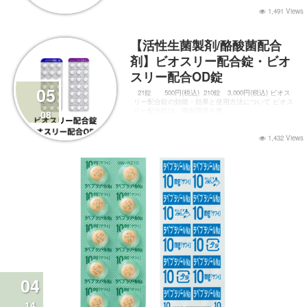
1,491 Views
【活性生菌製剤/酪酸菌配合
剤】ビオスリー配合錠・ビオ
スリー配合OD錠
05
21錠 500円(税込) 210錠 3,000円(税込) ビオス
リー配合錠の効能・効果と使用方法について ビオス
リー配合錠は、腸内環境を整
08
1,432 Views
04
14