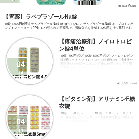
523 Views
【胃薬】ラベプラゾールNa錠
10錠 1,000円(税込) ラベプラゾールNa錠10mgってなに？ ラベプラゾールNa錠は、プロトンポ
ンプインヒビター（PPI）に分類される医薬品で、胃酸分泌を抑制する作用を持つ薬剤です。
胃潰瘍や十二指腸潰瘍、逆流性食道炎などの治療に広く使用されています。 ​本記事では、こ
の薬剤の特徴、効
【疼痛治療剤】ノイロトロピ
ン錠4単位
10錠 700円(税込)100錠 6200円(税込) ノイロトロピン
錠4単位とは？ ノイロトロピン錠4単位は、神経痛や
04
関節痛などの様々な痛みの症状に使用される医療用
医薬品です。ワク
14
1,061 Views
【ビタミン剤】アリナミンF糖
衣錠
10錠 200円～ 100錠 1500円～ アリナミ
ンF糖衣錠とは？ ビタミンB1誘導体であるフルスル
04
チアミンを主成分と
14