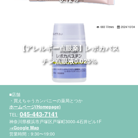
683 Views
2024/10/04
【アレルギー点眼薬】レボカバス
チン点眼液0.025%
■店舗
・買えちゃうカンパニーの薬局とつか
ホームページ(Homepage)
045-443-7141
TEL:
神奈川県横浜市戸塚区戸塚町3000-4石井ビル1F
→Google Map
営業時間：9:30〜19:00