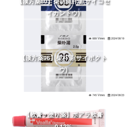
【漢方薬80】柴胡清肝湯(サイコセ
イカントウ)
669 Views
2024/08/19
【漢方薬96】柴朴湯(サイボクト
ウ)
745 Views
2024/08/23
【軟膏・塗り薬】ボアラ軟膏
0.12%