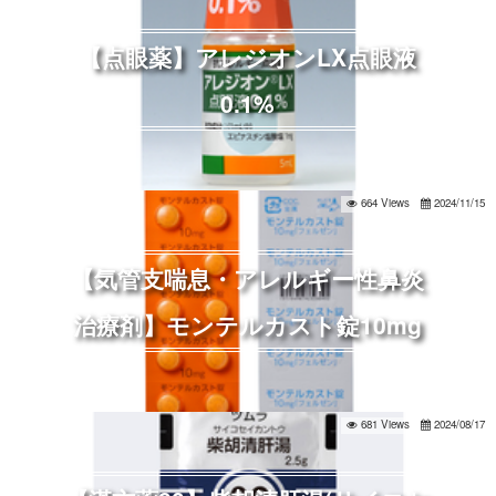
【点眼薬】アレジオンLX点眼液
0.1%
664 Views
2024/11/15
【気管支喘息・アレルギー性鼻炎
治療剤】モンテルカスト錠10mg
681 Views
2024/08/17