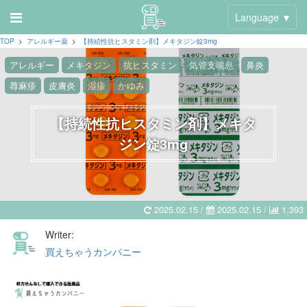
Language ▼
TOP
>
アレルギー薬
>
【持続性抗ヒスタミン剤】メキタジン錠3mg
アレルギー
メキタジン
抗ヒスタミン
気管支喘息
鼻炎
蕁麻疹
皮膚炎
湿疹
かゆみ
【持続性抗ヒスタミン剤】メキタ
ジン錠3mg
2025.02.15 /
2025.02.15
/
1,393
Writer:
買えちゃうカンパニー