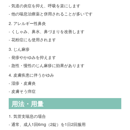
- 気道の炎症を抑え、呼吸を楽にします
- 他の喘息治療薬と併用されることが多いです
2. アレルギー性鼻炎
- くしゃみ、鼻水、鼻づまりを改善します
- 花粉症にも使用されます
3. じん麻疹
- 発疹やかゆみを抑えます
- 急性・慢性のじん麻疹に効果があります
4. 皮膚疾患に伴うかゆみ
- 湿疹・皮膚炎
- 皮膚そう痒症
用法・用量
1. 気管支喘息の場合
- 通常、成人1回6mg（2錠）を1日2回服用