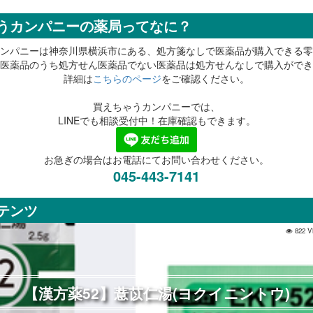
うカンパニーの薬局ってなに？
ンパニーは神奈川県横浜市にある、処方箋なしで医薬品が購入できる零
医薬品のうち処方せん医薬品でない医薬品は処方せんなしで購入ができ
詳細は
こちらのページ
をご確認ください。
買えちゃうカンパニーでは、
LINEでも相談受付中！在庫確認もできます。
お急ぎの場合はお電話にてお問い合わせください。
045-443-7141
テンツ
822 V
【漢方薬52】薏苡仁湯(ヨクイニントウ)