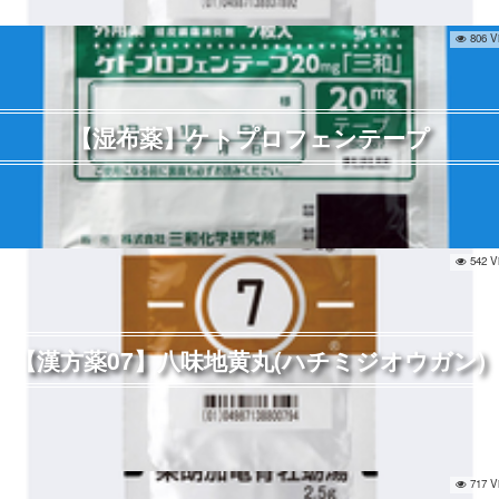
806 V
【湿布薬】ケトプロフェンテープ
542 V
【漢方薬07】八味地黄丸(ハチミジオウガン)
717 V