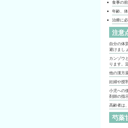
食事の前
年齢、体
治療に必
注意
自分の体
避けまし
カンゾウ
ります。
他の漢方
妊婦や授
小児への
剤師の指
高齢者は
芍薬