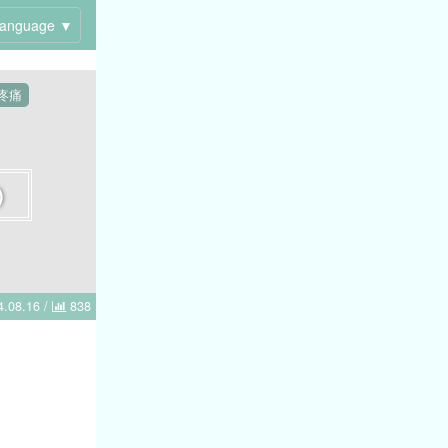
anguage ▼
疼痛
)
.08.16
/
838