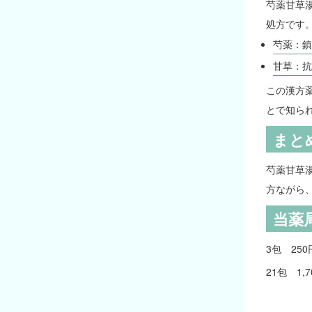
芍薬甘草
処方です
芍薬：鎮
甘草：抗
この漢方
とで知ら
まと
芍薬甘草
方ながら
当薬
3包 250
21包 1,7