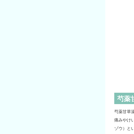
芍薬
芍薬甘草
痛みやけ
ゾウ）と