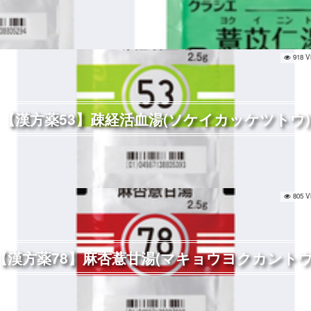
918 V
【漢方薬53】疎経活血湯(ソケイカッケツトウ)
805 V
【漢方薬78】麻杏薏甘湯(マキョウヨクカントウ