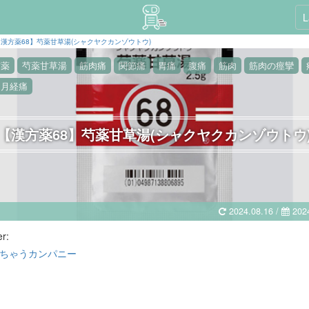
L
【漢方薬68】芍薬甘草湯(シャクヤクカンゾウトウ)
方薬
芍薬甘草湯
筋肉痛
関節痛
胃痛
腹痛
筋肉
筋肉の痙攣
月経痛
【漢方薬68】芍薬甘草湯(シャクヤクカンゾウトウ
2024.08.16 /
2024
er:
ちゃうカンパニー