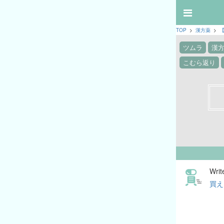
TOP
>
漢方薬
>
ツムラ
漢
こむら返り
Writ
買え