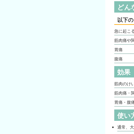
どん
以下の
急に起こ
筋肉痛や
胃痛
腹痛
効果
筋肉のけ
筋肉痛・
胃痛・腹
使い
通常、大