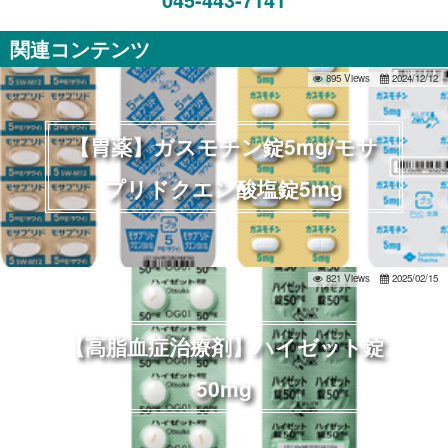
関連コンテンツ
895 Views
2024/12/12
【胃薬】ガスモチン錠5mg/モサ
プリドクエン酸塩錠5mg
821 Views
2025/02/15
【高脂血症治療剤】ハイゼット錠
50mg