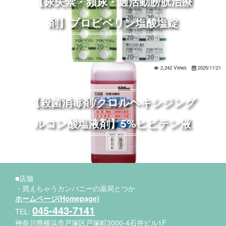
【尿失禁・頻尿・過活動膀胱治療
剤】プロピベリン塩酸塩錠
2,242 Views
2025/11/21
【殺菌消毒剤/クロルヘキシジング
ルコン酸塩液剤】5%ヒビテン液
■店舗
・買えちゃうカンパニーの薬局とつか
ホームページ(Homepage)
045-443-7141
TEL:
神奈川県横浜市戸塚区戸塚町3000-4石井ビル1F