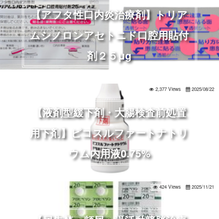
【アフタ性口内炎治療剤】トリア
ムシノロンアセトニド口腔用貼付
剤２５μg
2,377 Views
2025/08/22
【液剤型緩下剤・大腸検査前処置
用下剤】ピコスルファートナトリ
ウム内用液0.75%
424 Views
2025/11/21