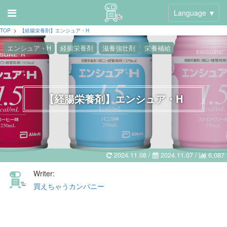
Language ▼
TOP
>
【経腸栄養剤】エンシュア・H
エンシュア・H
経腸栄養剤
滋養強壮剤
栄養補給
【経腸栄養剤】エンシュア・H
2024.11.08 /
2024.11.07
/
6,087
Writer:
買えちゃうカンパニー