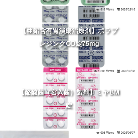
919 Views
2025/02/15
【亜鉛含有胃潰瘍治療剤】ポラプ
レジンクOD錠75mg
1,503 Views
2025/05/08
【酪酸菌（宮入菌）製剤】ミヤBM
錠
908 Views
2025/06/07