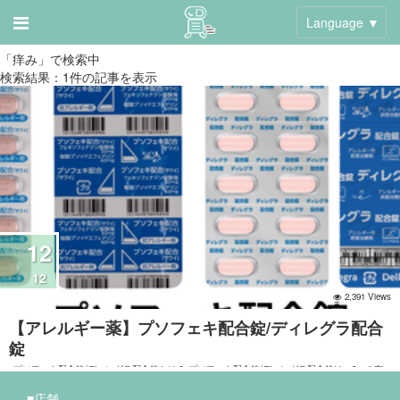
Language ▼
「痒み」で検索中
検索結果：1件の記事を表示
12
12
2,391 Views
【アレルギー薬】プソフェキ配合錠/ディレグラ配合
錠
プソフェキ配合錠/ディレグラ配合錠とは？ プソフェキ配合錠/ディレグラ配合錠は、2つの有
効成分を組み合わせた配合剤です： 1. フェキソフェナジン塩酸塩 - アレルギー症状を抑える
作用 - 第2世代の抗ヒスタミン薬 2. 塩酸プソイドエフェドリン - 鼻づまりを改善する作用 - 鼻
■店舗